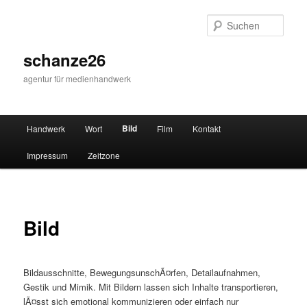
Zum
primären
Such
Inhalt
springen
schanze26
agentur für medienhandwerk
Hauptmenü
Bild
Handwerk
Wort
Film
Kontakt
Impressum
Zeitzone
Bild
Bildausschnitte, BewegungsunschÃ¤rfen, Detailaufnahmen,
Gestik und Mimik. Mit Bildern lassen sich Inhalte transportieren,
lÃ¤sst sich emotional kommunizieren oder einfach nur