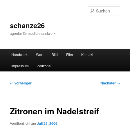
Zum
primären
Such
Inhalt
springen
schanze26
agentur für medienhandwerk
Hauptmenü
Handwerk
Wort
Bild
Film
Kontakt
Impressum
Zeitzone
Beitragsnavigation
←
Vorheriger
Nächster
→
Zitronen im Nadelstreif
Veröffentlicht am
Juli 25, 2006