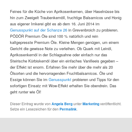
Feines für die Küche von Aprikosenkernen, über Haselnüsse bis
hin zum Zweigelt Traubenkernöll, fruchtige Balsamicos und Honig
aus eigener Imkerei gibt es ab dem 16. Juni 2014 im
Genusspunkt auf der Schanze 26
in Grevenbroich zu probieren.
PÖDÖR Premium Öle sind 100 % natürlich und rein
kaltgepresste Premium Öle. Kleine Mengen genügen, um einem
Gericht die gewisse Note zu verleihen. Ob Quark mit Leinöl,
Aprikosenkernöl in der Schlagsahne oder einfach nur das
Steirische Kürbiskernöl über ein einfaches Vanilleeis gegeben –
der Effekt ist enorm. Erfahren Sie mehr über die mehr als 20
Ölsorten und die hervorragenden Fruchtbalsamicos. Öle und
Essige können Sie im
Genusspunkt
probieren und Tipps für den
sofortigen Einsatz mit Wow-Effekt erhalten Sie obendrein. Das
geht runter wie Öl!
Dieser Eintrag wurde von
Angela Berg
unter
Marketing
veröffentlicht.
Setze ein Lesezeichen für den
Permalink
.