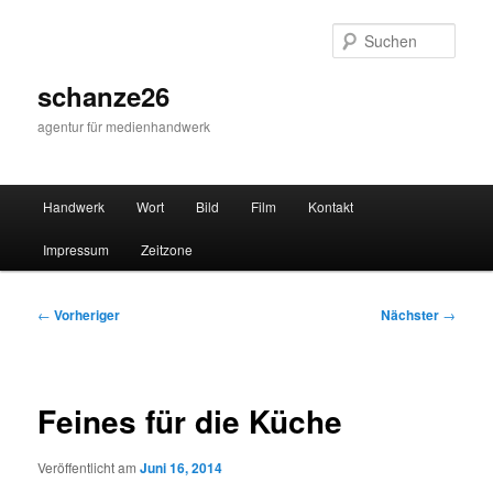
Zum
primären
Such
Inhalt
springen
schanze26
agentur für medienhandwerk
Hauptmenü
Handwerk
Wort
Bild
Film
Kontakt
Impressum
Zeitzone
Beitragsnavigation
←
Vorheriger
Nächster
→
Feines für die Küche
Veröffentlicht am
Juni 16, 2014