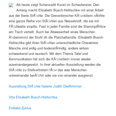
Ab heute zeigt Schanze26 Kunst im Schaufenster. Den
Anfang macht Elisabeth Busch-Holitschke mit einer Arbeit
aus der Serie
StÃ¼hle
. Die Grevenbroicher KÃ¼nstlerin nÃ¤hte
eine ganze Reihe von StÃ¼hlen aus Nesselstoff, die sie mit
FÃ¼llwatte stopfte. Fast in jeder Familie sind die StammplÃ¤tze
am Tisch verteilt. Auch bei Abwesenheit eines Menschen
Ã¼bernimmt der Stuhl oft die Platzhalterrolle. Elisabeth Busch-
Holtischke gibt ihren StÃ¼hlen unterschiedliche Charaktere.
Manche sind erdig und bodenstÃ¤ndig, andere wirken
schwankend und launisch. Mit dem Thema
Tafel und
Kommunikation
hat sich die KÃ¼nstlerin immer wieder
auseinandergesetzt. In ihrer aktuellen Ausstellung werden die
StÃ¼hle zu Stellvertretern fÃ¼r das was Menschen
untereinander berÃ¼hrt oder sie von einander ausgrenzt.
Ausstellung
StÃ¼hle
Galerie Judith DielÃ¤mmer
Vita Elisabeth Busch-Holitschke
Erdtafel-Zyklus