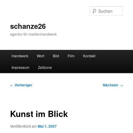
Zum
primären
Such
Inhalt
springen
schanze26
agentur für medienhandwerk
Hauptmenü
Handwerk
Wort
Bild
Film
Kontakt
Impressum
Zeitzone
Beitragsnavigation
←
Vorheriger
Nächster
→
Kunst im Blick
Veröffentlicht am
Mai 1, 2007