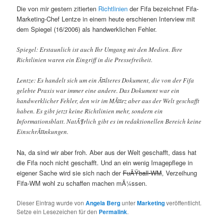
Die von mir gestern zitierten
Richtlinien
der Fifa bezeichnet Fifa-
Marketing-Chef Lentze in einem heute erschienen Interview mit
dem Spiegel (16/2006) als handwerklichen Fehler.
Spiegel: Erstaunlich ist auch Ihr Umgang mit den Medien. Ihre
Richtlinien waren ein Eingriff in die Pressefreiheit.
Lentze: Es handelt sich um ein Ã¤lteres Dokument, die von der Fifa
gelebte Praxis war immer eine andere. Das Dokument war ein
handwerklicher Fehler, den wir im MÃ¤rz aber aus der Welt geschafft
haben. Es gibt jetzt keine Richtlinien mehr, sondern ein
Informationsblatt. NatÃ¶rlich gibt es im redaktionellen Bereich keine
EinschrÃ¤nkungen.
Na, da sind wir aber froh. Aber aus der Welt geschafft, dass hat
die Fifa noch nicht geschafft. Und an ein wenig Imagepflege in
eigener Sache wird sie sich nach der
FuÃŸball-WM
, Verzeihung
Fifa-WM wohl zu schaffen machen mÃ¼ssen.
Dieser Eintrag wurde von
Angela Berg
unter
Marketing
veröffentlicht.
Setze ein Lesezeichen für den
Permalink
.