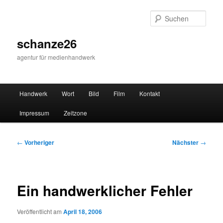
Zum
primären
Such
Inhalt
springen
schanze26
agentur für medienhandwerk
Hauptmenü
Handwerk
Wort
Bild
Film
Kontakt
Impressum
Zeitzone
Beitragsnavigation
←
Vorheriger
Nächster
→
Ein handwerklicher Fehler
Veröffentlicht am
April 18, 2006